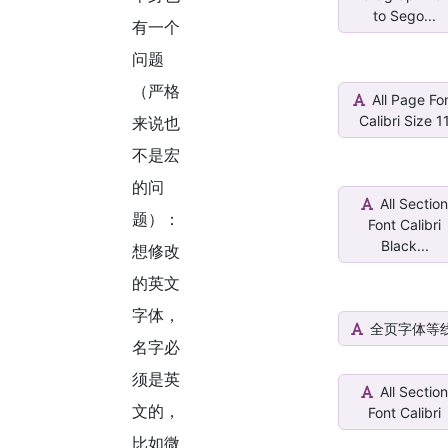
to Sego...
有一个
问题
（严格
All Page Fo
Calibri Size 1
来说也
不是宏
的问
All Sectio
题）：
Font Calibri
Black...
想修改
的英文
字体，
全页字体等
名字必
须是英
All Sectio
文的，
Font Calibri
比如微