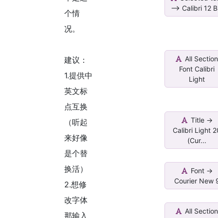
--> Calibri 12 B.
个情
况。
All Sectio
建议：
Font Calibri
1.提供中
Light
英文标
点互换
Title ->
（听起
Calibri Light 
来好像
(Cur...
是个替
换活）
Font ->
Courier New 
2.想修
改字体
All Sectio
那输入