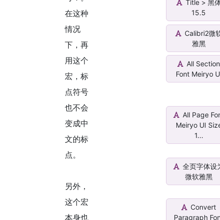
Title > 黑
在这种
15.5
情况
Calibri2微
雅黑
下，再
用这个
All Sectio
Font Meiryo U
宏，标
点符号
也不会
All Page Fo
变成中
Meiryo UI Siz
1...
文的标
点。
全页字体设
微软雅黑
另外，
这个宏
Convert
本身也
Paragraph Fo