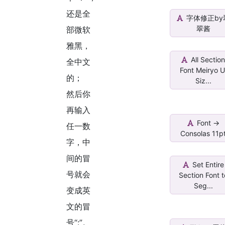
还是全
字体修正by
翠酱
部微软
雅黑，
All Sectio
全中文
Font Meiryo U
的；
Siz...
然后你
再输入
Font ->
任一数
Consolas 11p
字，中
间的冒
Set Entire
号就会
Section Font t
Seg...
变成英
文的冒
号“:”。