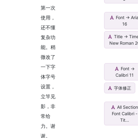
第一次
使用，
Font -> Aria
16
还不懂
Title -> Tim
复杂功
New Roman 2
能。稍
微改了
一下字
Font ->
Calibri 11
体字号
设置，
字体修正
立竿见
影，非
All Sectio
Font Calibri -
常给
Tit...
力。谢
谢。