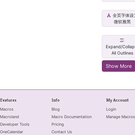
全页字体设
微软雅黑
Expand/Collap
All Outlines
Show More
Features
Info
My Account
Macros
Blog
Login
Macroland
Macro Documentation
Manage Macros
Developer Tools
Pricing
OneCalendar
Contact Us