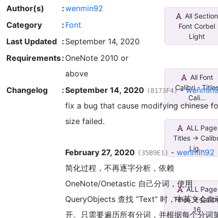
Author(s)
:
wenmin92
All Sectio
Category
:
Font
Font Corbel
Light
Last Updated
:
September 14, 2020
Requirements
:
OneNote 2010 or
above
All Font
Calibri - Title
Changelog
:
September 14, 2020
-
wenmin
(8173F4)
Cali...
fix a bug that cause modifying chinese f
size failed.
ALL Page
Titles -> Calibr
Lig...
February 27, 2020
-
wenmin92
(35B9E1)
简化过程，不再逐字分析，依赖
OneNote/Onetastic 自己分词，使用
ALL Page
QueryObjects 查找 “Text” 时，中英文会
Titles -> Calibr
16
开。只需要遍历所有分词，并根据每个分词