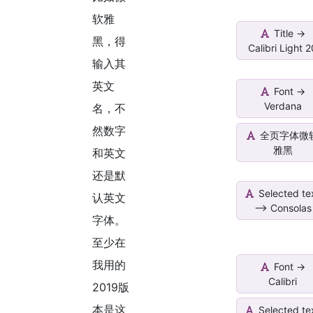
软雅
Title ->
黑，得
Calibri Light 
输入其
英文
Font ->
Verdana
名，不
然数字
全页字体微
雅黑
和英文
还是默
Selected te
认英文
--> Consolas
字体。
至少在
我用的
Font ->
Calibri
2019版
本是这
Selected te