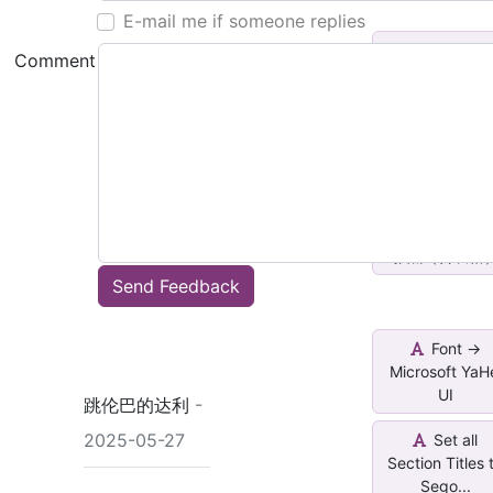
E-mail me if someone replies
Font -> Aria
Comment
10
All Page Fo
Calibri Size 1
全页字体微
雅黑（含表格
Send Feedback
Font ->
Microsoft YaH
UI
跳伦巴的达利
-
2025-05-27
Set all
Section Titles 
Sego...