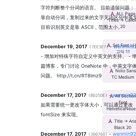
字符判断整个分词的语言。 目前遗留问题： 1
ALL Page
靠自动分词，复制过来的文字无法区分中英文。
Titles -> Calibr
20
目前识别英文是靠 ASCII，范围太小。
Set Font 
December 19, 2017
-
wenmin9
(7EE3E7)
고딕 11
- 增加对特殊字符自定义中英文的支持。 - 
篇博客，专门讨论 OneNote 中，中英文字
Noto San
问题。 http://t.cn/RT8Imz9
TC Medium
December 17, 2017
-
wenmin9
(BD25DE)
All Sectio
Font
如果需要统一更改字体大小，可以通过更改
HelveticaNeue.
fontSize 来实现。
Title -> Aria
Black 20
December 17, 2017
-
wenmin9
(300760)